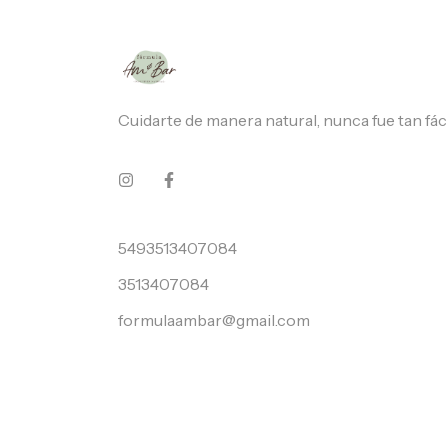
Cuidarte de manera natural, nunca fue tan fáci
5493513407084
3513407084
formulaambar@gmail.com