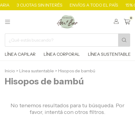
ARIA
3 CUOTAS SIN INTERÉS
ENVÍOS A TODO EL PAÍS
15% 
0
LÍNEA CAPILAR
LÍNEA CORPORAL
LÍNEA SUSTENTABLE
Inicio
>
Línea sustentable
>
Hisopos de bambú
Hisopos de bambú
No tenemos resultados para tu búsqueda. Por
favor, intentá con otros filtros.