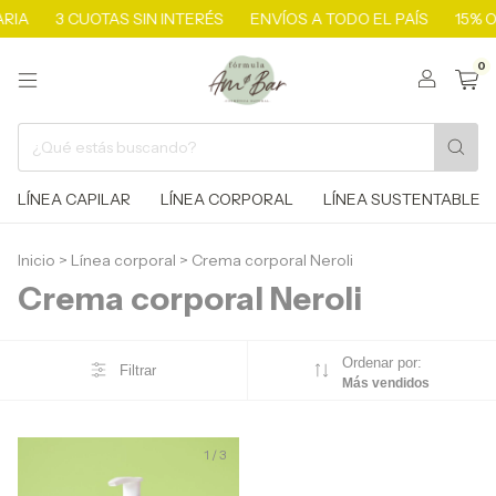
RIA
3 CUOTAS SIN INTERÉS
ENVÍOS A TODO EL PAÍS
15% O
0
LÍNEA CAPILAR
LÍNEA CORPORAL
LÍNEA SUSTENTABLE
Inicio
>
Línea corporal
>
Crema corporal Neroli
Crema corporal Neroli
Ordenar por:
Filtrar
Más vendidos
1
/
3